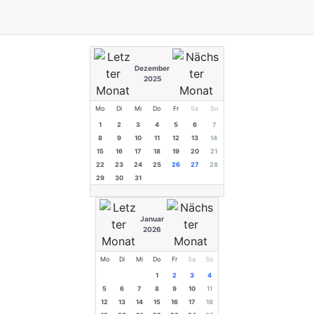
Dezember
2025
Mo
Di
Mi
Do
Fr
Sa
So
1
2
3
4
5
6
7
8
9
10
11
12
13
14
15
16
17
18
19
20
21
22
23
24
25
26
27
28
29
30
31
Januar
2026
Mo
Di
Mi
Do
Fr
Sa
So
1
2
3
4
5
6
7
8
9
10
11
12
13
14
15
16
17
18